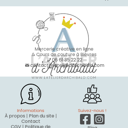
Mercerie créative en ligne
& Cours de couture à Bièvres
06 61 35 22 22
contact@latelierdarchibald.com
Informations
Suivez-nous !
À propos
|
Plan du site
|
Contact
CGV
|
Politique de
Blog