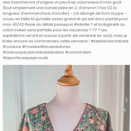
des mancherons d’origine un peu trop volumineux à mon goût
(tout simplement une bande pliée en 2, d’environ 1 fois 1/2 la
longueur d’emmanchure, froncée) – j’ai allongé de 5cm la jupe –
cousu en taille M qui taille assez grand et qui est donc parfait pour
mon 40/42 Ravie du détail passepoil #kibrille ? et la légèreté du
coton indien sera parfaite pour les vacances ?
?? ? Les
expéditions seront en pause à partir de vendredi 1er août, mais je
traite encore vis commandes cette semaine ! #latelierdarchibald
#couture #madewithloveinbièvres
#avecunpeudarchibalddedans #cotonindien
#jeportecequejecouds