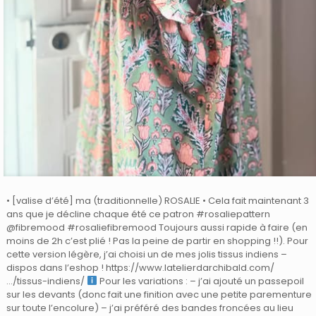
• [valise d’été] ma (traditionnelle) ROSALIE • Cela fait maintenant 3
ans que je décline chaque été ce patron #rosaliepattern
@fibremood #rosaliefibremood Toujours aussi rapide à faire (en
moins de 2h c’est plié ! Pas la peine de partir en shopping !!). Pour
cette version légère, j’ai choisi un de mes jolis tissus indiens –
dispos dans l’eshop ! https://www.latelierdarchibald.com/
…/tissus-indiens/
Pour les variations : – j’ai ajouté un passepoil
sur les devants (donc fait une finition avec une petite parementure
sur toute l’encolure) – j’ai préféré des bandes froncées au lieu