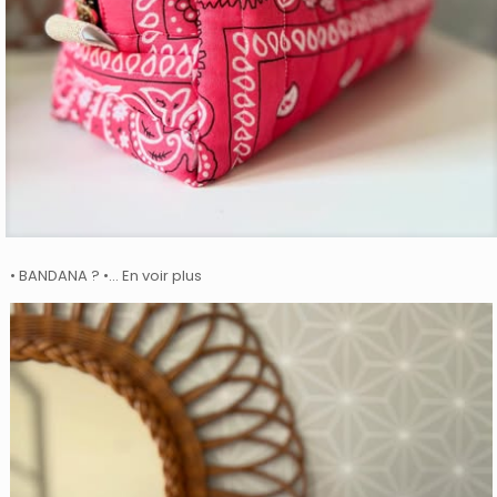
• BANDANA ? •… En voir plus