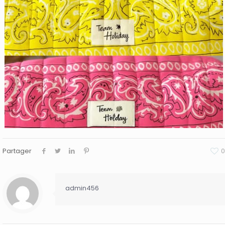
Partager
0
admin456