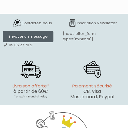
Contactez-nous
Inscription Newsletter
[newsletter_form
Envoyer un message
type="minimal"]
09 86 27 70 21
Livraison offerte*
Paiement sécurisé
à partir de 60€
CB, Visa
Mastercard, Paypal
* en point Mondial Relay