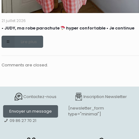
21 juillet 2026
• JUDY, ma robe parachute
hyper confortable • Je continue
Lire plus
Comments are closed.
Contactez-nous
Inscription Newsletter
[newsletter_form
Envoyer un message
type="minimal"]
09 86 27 70 21