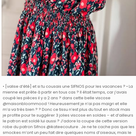
• [valise d’été] et si tu cousais une SIFNOS pour les vacances ? • La
mienne est prête à partir en tous cas ? Il était temps, car j’avais
coupé les pièces il y a 2 ans ? dans cette belle viscose
@maisonbloommood ! Heureusement je n’ai pas maigri et elle
m’a va très bien ? ? Donc ce tissu n’est plus du tout en stock mais
je profite pour te suggérer 3 jolies viscose en soldes – et d’ailleurs
le patron est soldé lui aussi ? J’adore la coupe de cette version
robe du patron Sifnos @ikateecouture . Je ne te cache pas que les
smockes m’ont un peu fait dire quelques noms d’oiseaux, mais le