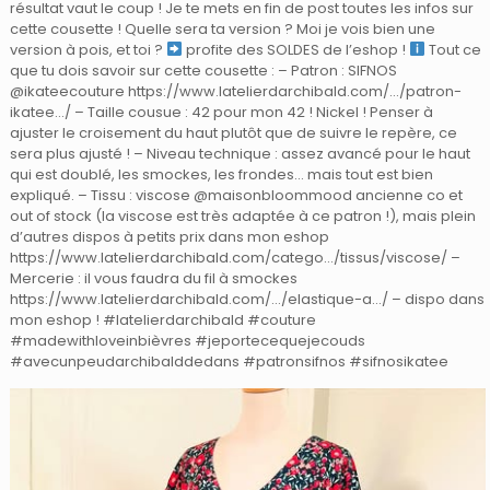
résultat vaut le coup ! Je te mets en fin de post toutes les infos sur
cette cousette ! Quelle sera ta version ? Moi je vois bien une
version à pois, et toi ?
profite des SOLDES de l’eshop !
Tout ce
que tu dois savoir sur cette cousette : – Patron : SIFNOS
@ikateecouture https://www.latelierdarchibald.com/…/patron-
ikatee…/ – Taille cousue : 42 pour mon 42 ! Nickel ! Penser à
ajuster le croisement du haut plutôt que de suivre le repère, ce
sera plus ajusté ! – Niveau technique : assez avancé pour le haut
qui est doublé, les smockes, les frondes… mais tout est bien
expliqué. – Tissu : viscose @maisonbloommood ancienne co et
out of stock (la viscose est très adaptée à ce patron !), mais plein
d’autres dispos à petits prix dans mon eshop
https://www.latelierdarchibald.com/catego…/tissus/viscose/ –
Mercerie : il vous faudra du fil à smockes
https://www.latelierdarchibald.com/…/elastique-a…/ – dispo dans
mon eshop ! #latelierdarchibald #couture
#madewithloveinbièvres #jeportecequejecouds
#avecunpeudarchibalddedans #patronsifnos #sifnosikatee