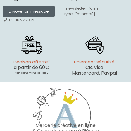
[newsletter_form
Envoyer un message
type="minimal"]
09 86 27 70 21
Livraison offerte*
Paiement sécurisé
à partir de 60€
CB, Visa
Mastercard, Paypal
* en point Mondial Relay
Mercerie créative en ligne
& Cours de couture à Bièvres