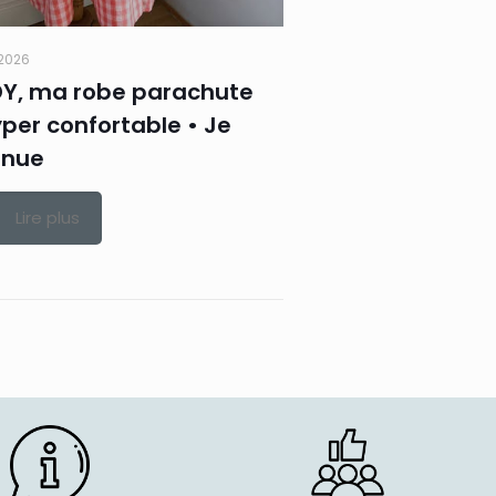
t 2026
DY, ma robe parachute
per confortable • Je
inue
Lire plus