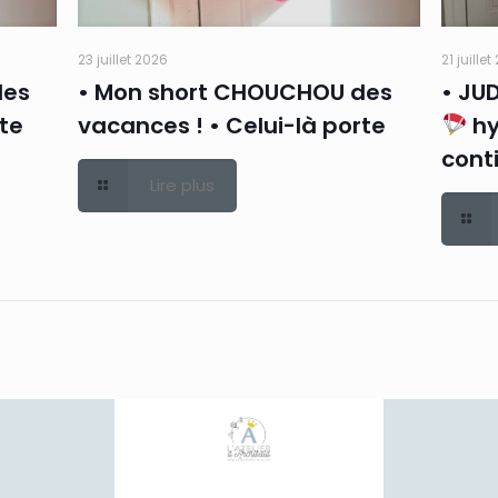
23 juillet 2026
21 juille
des
• Mon short CHOUCHOU des
• JU
rte
vacances ! • Celui-là porte
hy
cont
Lire plus