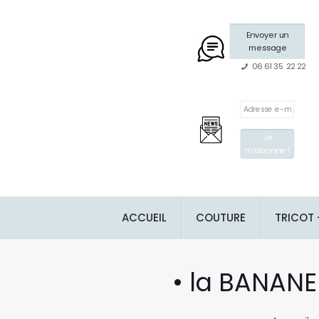
Envoyer un
message
06 61 35 22 22
ACCUEIL
COUTURE
TRICOT
• la BANANE