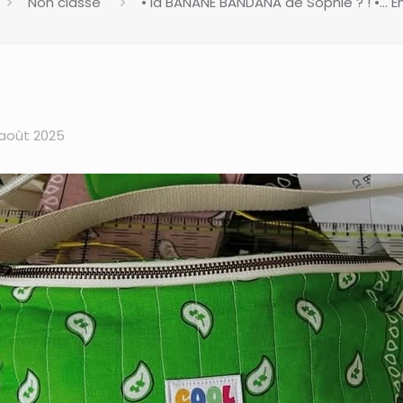
Non classé
• la BANANE BANDANA de Sophie ? ! •… En
 août 2025