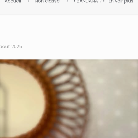
Accueil
Non classé
• BANDANA ? •… En voir plus
 août 2025