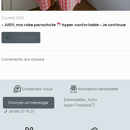
21 juillet 2026
• JUDY, ma robe parachute
hyper confortable • Je continue
Lire plus
Comments are closed.
Contactez-nous
Inscription Newsletter
[newsletter_form
Envoyer un message
type="minimal"]
09 86 27 70 21