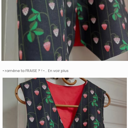
• ramène ta FRAISE ? ! •… En voir plus