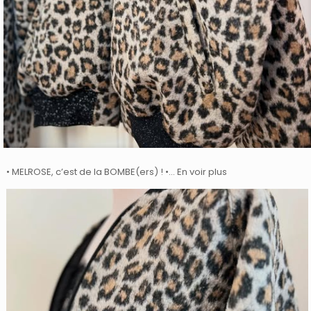
• MELROSE, c’est de la BOMBE(ers) ! •… En voir plus