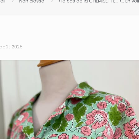
eil
Non classé
• le cas de la CHEMISETTE… •… En voi
 août 2025