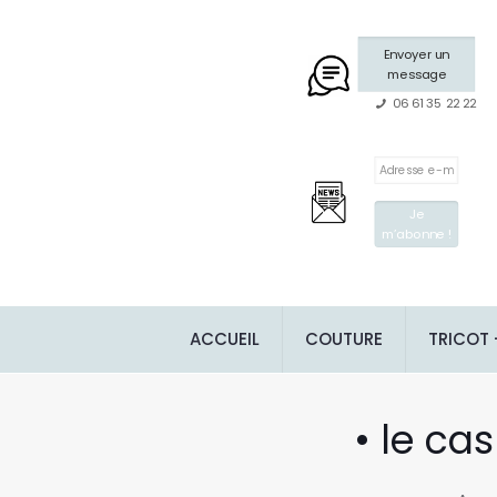
Envoyer un
message
06 61 35 22 22
ACCUEIL
COUTURE
TRICOT
• le ca