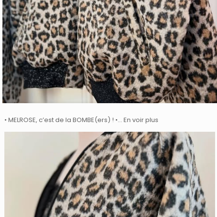
• MELROSE, c’est de la BOMBE(ers) ! •… En voir plus