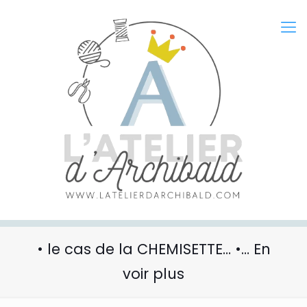
• le cas de la CHEMISETTE… •… En
voir plus