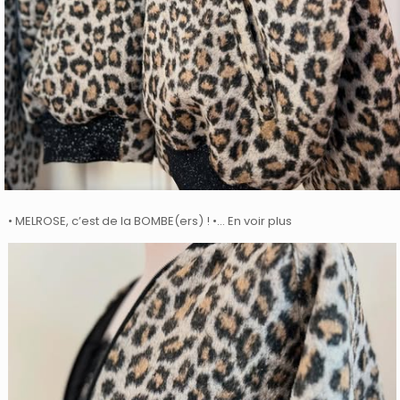
• MELROSE, c’est de la BOMBE(ers) ! •… En voir plus