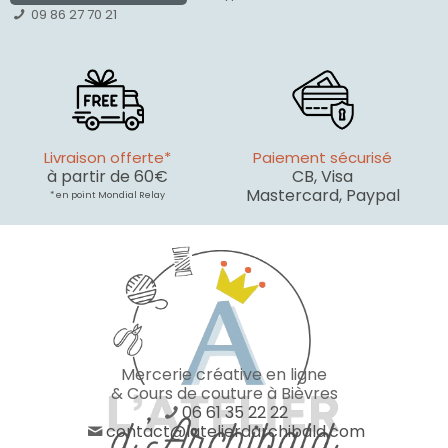
09 86 27 70 21
Livraison offerte*
Paiement sécurisé
à partir de 60€
CB, Visa
Mastercard, Paypal
* en point Mondial Relay
Mercerie créative en ligne
& Cours de couture à Bièvres
06 61 35 22 22
contact@latelierdarchibald.com