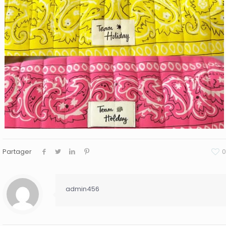
Partager
0
admin456