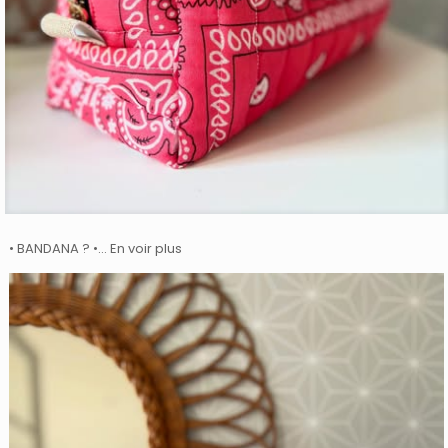
• BANDANA ? •… En voir plus