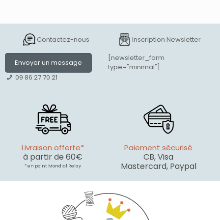
Contactez-nous
Inscription Newsletter
[newsletter_form
Envoyer un message
type="minimal"]
09 86 27 70 21
Livraison offerte*
Paiement sécurisé
à partir de 60€
CB, Visa
Mastercard, Paypal
* en point Mondial Relay