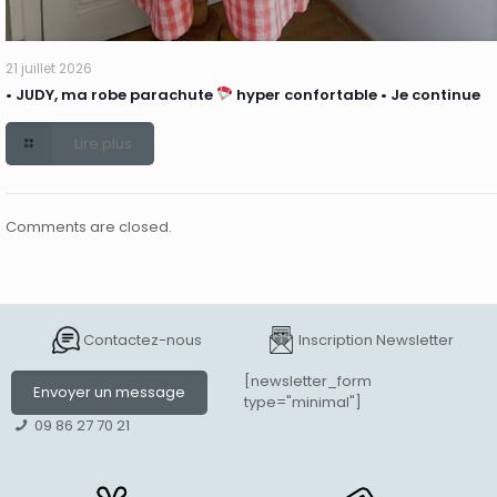
21 juillet 2026
• JUDY, ma robe parachute
hyper confortable • Je continue
Lire plus
Comments are closed.
Contactez-nous
Inscription Newsletter
[newsletter_form
Envoyer un message
type="minimal"]
09 86 27 70 21