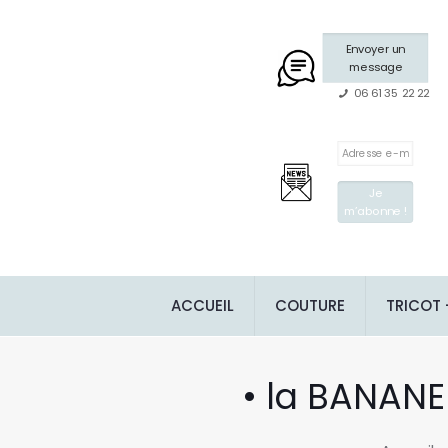
Envoyer un
message
06 61 35 22 22
ACCUEIL
COUTURE
TRICOT
• la BANANE