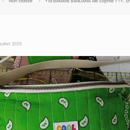
Non classé
• la BANANE BANDANA de Sophie ? ! •… En
juillet 2025