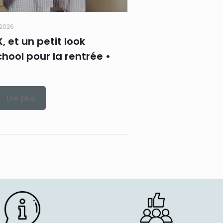
t 2026
X, et un petit look
hool pour la rentrée •
Lire plus