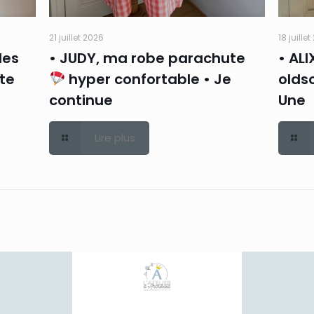
21 juillet 2026
18 juille
des
• JUDY, ma robe parachute
• ALI
rte
hyper confortable • Je
oldsc
continue
Une
Lire plus