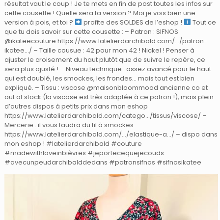
résultat vaut le coup ! Je te mets en fin de post toutes les infos sur
cette cousette ! Quelle sera ta version ? Moi je vois bien une
version à pois, et toi ?
profite des SOLDES de l’eshop !
Tout ce
que tu dois savoir sur cette cousette : – Patron : SIFNOS
@ikateecouture https://www.latelierdarchibald.com/…/patron-
ikatee…/ – Taille cousue : 42 pour mon 42 ! Nickel ! Penser à
ajuster le croisement du haut plutôt que de suivre le repère, ce
sera plus ajusté ! – Niveau technique : assez avancé pour le haut
qui est doublé, les smockes, les frondes… mais tout est bien
expliqué. – Tissu : viscose @maisonbloommood ancienne co et
out of stock (la viscose est très adaptée à ce patron !), mais plein
d’autres dispos à petits prix dans mon eshop
https://www.latelierdarchibald.com/catego…/tissus/viscose/ –
Mercerie : il vous faudra du fil à smockes
https://www.latelierdarchibald.com/…/elastique-a…/ – dispo dans
mon eshop ! #latelierdarchibald #couture
#madewithloveinbièvres #jeportecequejecouds
#avecunpeudarchibalddedans #patronsifnos #sifnosikatee