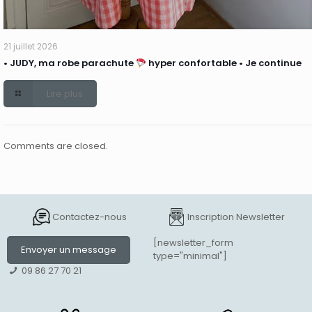
21 juillet 2026
• JUDY, ma robe parachute
hyper confortable • Je continue
Lire plus
Comments are closed.
Contactez-nous
Inscription Newsletter
[newsletter_form
Envoyer un message
type="minimal"]
09 86 27 70 21