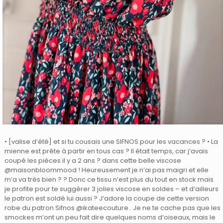
• [valise d’été] et si tu cousais une SIFNOS pour les vacances ? • La
mienne est prête à partir en tous cas ? Il était temps, car j’avais
coupé les pièces il y a 2 ans ? dans cette belle viscose
@maisonbloommood ! Heureusement je n’ai pas maigri et elle
m’a va très bien ? ? Donc ce tissu n’est plus du tout en stock mais
je profite pour te suggérer 3 jolies viscose en soldes – et d’ailleurs
le patron est soldé lui aussi ? J’adore la coupe de cette version
robe du patron Sifnos @ikateecouture . Je ne te cache pas que les
smockes m’ont un peu fait dire quelques noms d’oiseaux, mais le