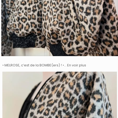
• MELROSE, c’est de la BOMBE(ers) ! •… En voir plus