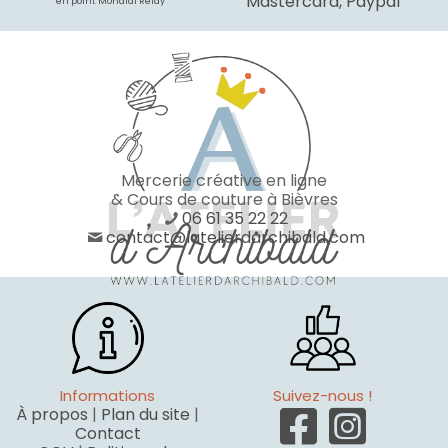
Mastercard, Paypal
* en point Mondial Relay
Mercerie créative en ligne
& Cours de couture à Bièvres
06 61 35 22 22
contact@latelierdarchibald.com
Informations
Suivez-nous !
À propos
|
Plan du site
|
Contact