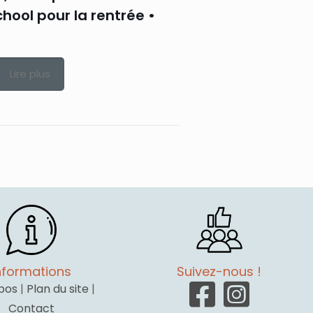
hool pour la rentrée •
Lire plus
nformations
Suivez-nous !
pos
|
Plan du site
|
Contact