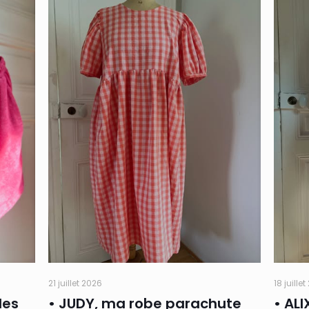
21 juillet 2026
18 juille
des
• JUDY, ma robe parachute
• ALI