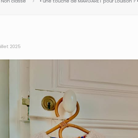
Non classé
• une touche de MARGARET pour Louison ? •…
uillet 2025