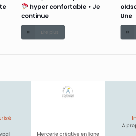
rte
hyper confortable • Je
oldsc
continue
Une
Lire plus
risé
I
À pro
ypal
Mercerie créative en ligne