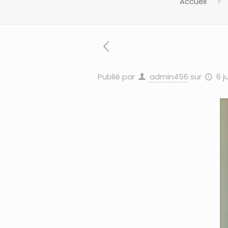
Accueil
Publié par
admin456
sur
6 j