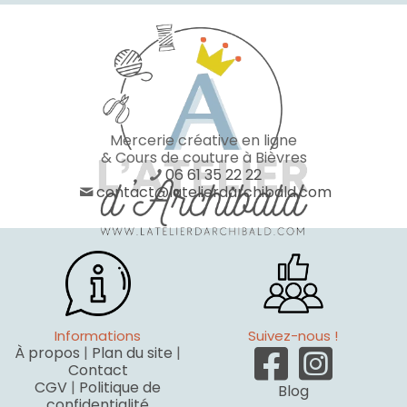
Mercerie créative en ligne
& Cours de couture à Bièvres
06 61 35 22 22
contact@latelierdarchibald.com
Informations
Suivez-nous !
À propos
|
Plan du site
|
Contact
CGV
|
Politique de
Blog
confidentialité