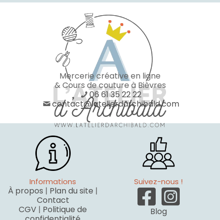
Mercerie créative en ligne
& Cours de couture à Bièvres
06 61 35 22 22
contact@latelierdarchibald.com
Informations
Suivez-nous !
À propos
|
Plan du site
|
Contact
CGV
|
Politique de
Blog
confidentialité