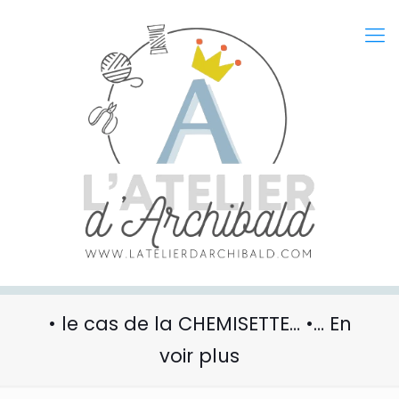
• le cas de la CHEMISETTE… •… En
voir plus