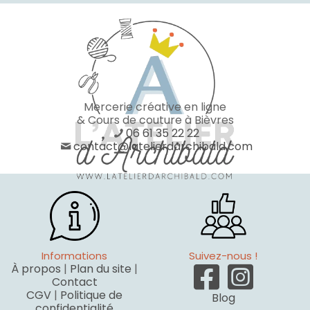
Mercerie créative en ligne
& Cours de couture à Bièvres
06 61 35 22 22
contact@latelierdarchibald.com
Informations
Suivez-nous !
À propos
|
Plan du site
|
Contact
CGV
|
Politique de
Blog
confidentialité