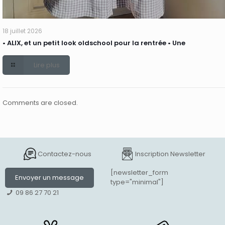
18 juillet 2026
• ALIX, et un petit look oldschool pour la rentrée • Une
Lire plus
Comments are closed.
Contactez-nous
Inscription Newsletter
[newsletter_form
Envoyer un message
type="minimal"]
09 86 27 70 21