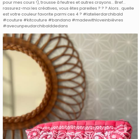
pour mes cours !), trousse à feutres et autres crayons… Bref…
rassurez-moi les créatives, vous êtes pareilles ? ? ? Alors.. quelle
est votre couleur favorite parmi ces 4 ? #latelierdarchibald
#couture #kitcouture #bandana #madewithloveinbièvres
#avecunpeudarchibalddedans