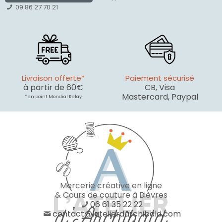
09 86 27 70 21
Livraison offerte*
Paiement sécurisé
à partir de 60€
CB, Visa
Mastercard, Paypal
* en point Mondial Relay
Mercerie créative en ligne
& Cours de couture à Bièvres
06 61 35 22 22
contact@latelierdarchibald.com