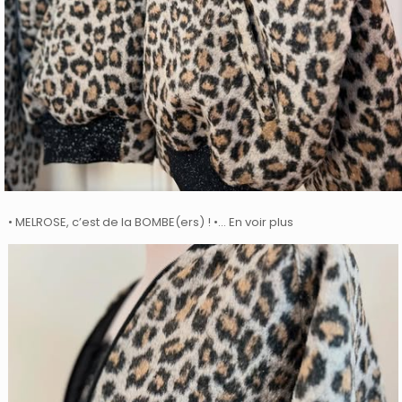
• MELROSE, c’est de la BOMBE(ers) ! •… En voir plus