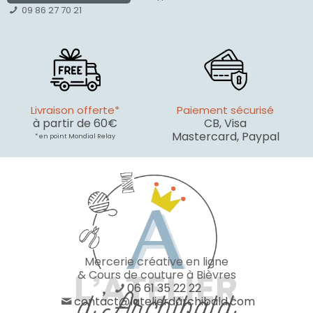
09 86 27 70 21
Livraison offerte*
Paiement sécurisé
à partir de 60€
CB, Visa
Mastercard, Paypal
* en point Mondial Relay
Mercerie créative en ligne
& Cours de couture à Bièvres
06 61 35 22 22
contact@latelierdarchibald.com