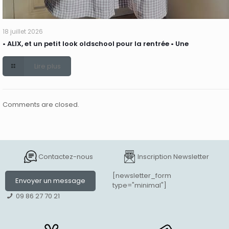
18 juillet 2026
• ALIX, et un petit look oldschool pour la rentrée • Une
Lire plus
Comments are closed.
Contactez-nous
Inscription Newsletter
[newsletter_form
Envoyer un message
type="minimal"]
09 86 27 70 21