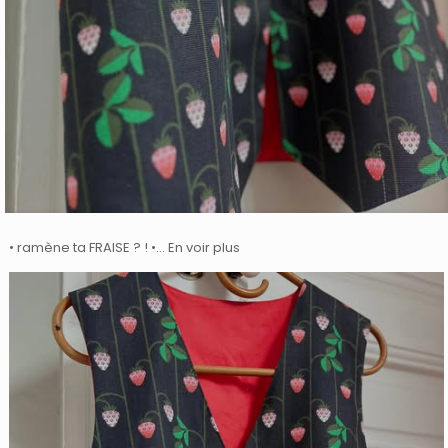
• ramène ta FRAISE ? ! •… En voir plus