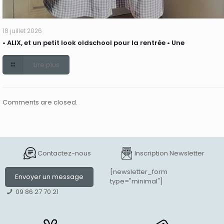
18 juillet 2026
• ALIX, et un petit look oldschool pour la rentrée • Une
Lire plus
Comments are closed.
Contactez-nous
Inscription Newsletter
[newsletter_form
Envoyer un message
type="minimal"]
09 86 27 70 21