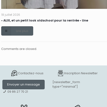
18 juillet 2026
• ALIX, et un petit look oldschool pour la rentrée • Une
Lire plus
Comments are closed.
Contactez-nous
Inscription Newsletter
[newsletter_form
Envoyer un message
type="minimal"]
09 86 27 70 21