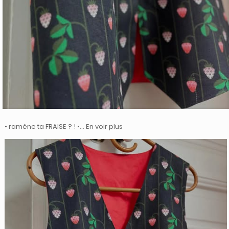
• ramène ta FRAISE ? ! •… En voir plus