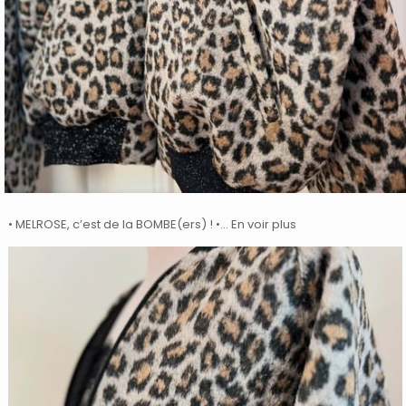
• MELROSE, c’est de la BOMBE(ers) ! •… En voir plus