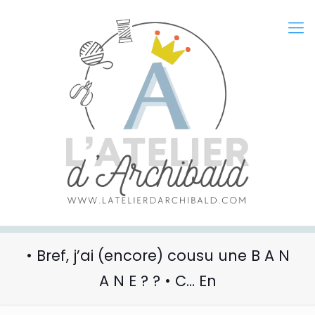
• Bref, j’ai (encore) cousu une B A N
A N E ? ? • C… En