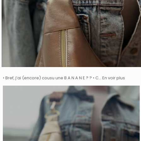
• Bref, j’ai (encore) cousu une B A N A N E ? ? • C… En voir plus