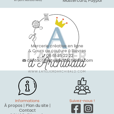
Mastercard, Paypal
* en point Mondial Relay
Mercerie créative en ligne
& Cours de couture à Bièvres
06 61 35 22 22
contact@latelierdarchibald.com
Informations
Suivez-nous !
À propos
|
Plan du site
|
Contact