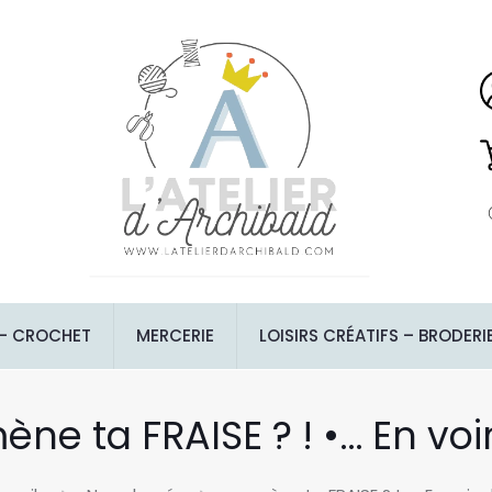
 – CROCHET
MERCERIE
LOISIRS CRÉATIFS – BRODERI
ène ta FRAISE ? ! •… En voi