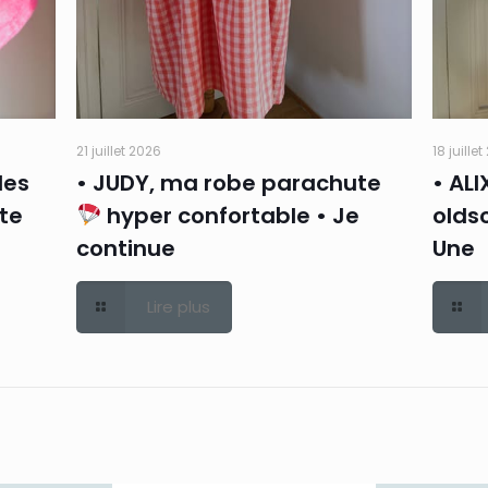
21 juillet 2026
18 juille
des
• JUDY, ma robe parachute
• ALI
rte
hyper confortable • Je
oldsc
continue
Une
Lire plus