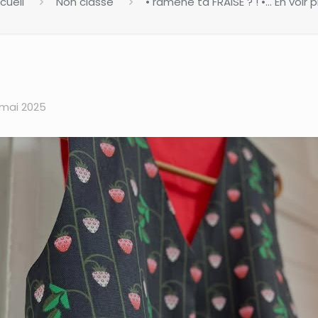
cueil
Non classé
• ramène ta FRAISE ? ! •… En voir p
 mai 2025