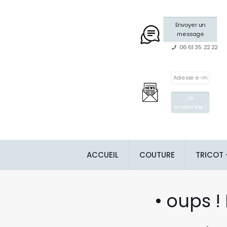
Envoyer un
message
06 61 35 22 22
ACCUEIL
COUTURE
TRICOT
• oups ! 