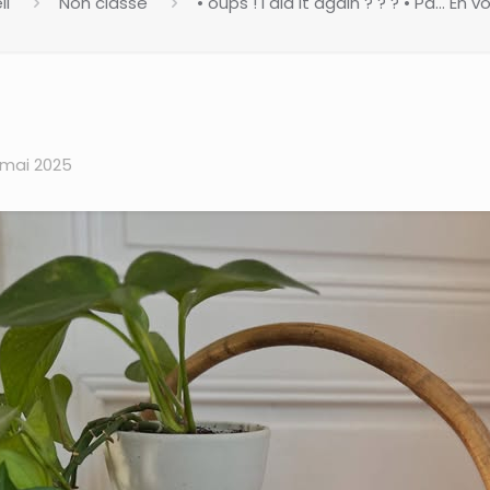
il
Non classé
• oups ! I did it again ? ? ? • Pa… En vo
 mai 2025