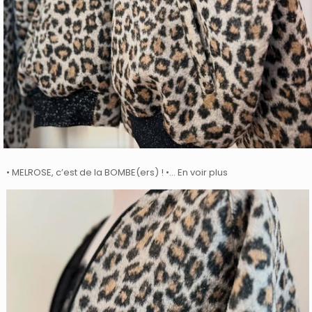
• MELROSE, c’est de la BOMBE(ers) ! •… En voir plus