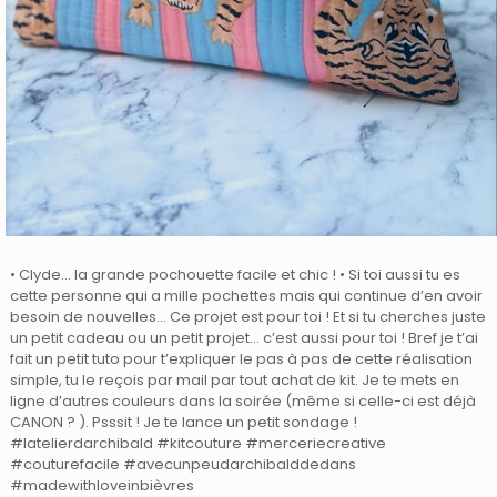
• Clyde… la grande pochouette facile et chic ! • Si toi aussi tu es
cette personne qui a mille pochettes mais qui continue d’en avoir
besoin de nouvelles… Ce projet est pour toi ! Et si tu cherches juste
un petit cadeau ou un petit projet… c’est aussi pour toi ! Bref je t’ai
fait un petit tuto pour t’expliquer le pas à pas de cette réalisation
simple, tu le reçois par mail par tout achat de kit. Je te mets en
ligne d’autres couleurs dans la soirée (même si celle-ci est déjà
CANON ? ). Psssit ! Je te lance un petit sondage !
#latelierdarchibald #kitcouture #merceriecreative
#couturefacile #avecunpeudarchibalddedans
#madewithloveinbièvres