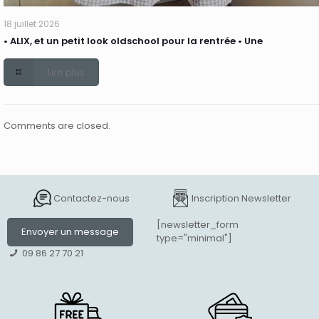
18 juillet 2026
• ALIX, et un petit look oldschool pour la rentrée • Une
Lire plus
Comments are closed.
Contactez-nous
Inscription Newsletter
[newsletter_form
Envoyer un message
type="minimal"]
09 86 27 70 21