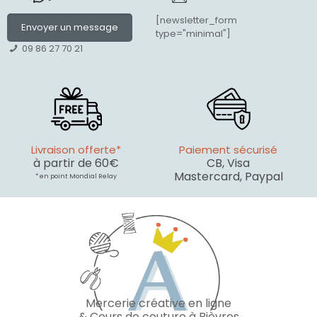
[newsletter_form
Envoyer un message
type="minimal"]
09 86 27 70 21
Livraison offerte*
Paiement sécurisé
à partir de 60€
CB, Visa
Mastercard, Paypal
* en point Mondial Relay
Mercerie créative en ligne
& Cours de couture à Bièvres