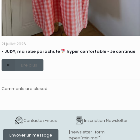
21 juillet 2026
• JUDY, ma robe parachute
hyper confortable • Je continue
Lire plus
Comments are closed.
Contactez-nous
Inscription Newsletter
[newsletter_form
Envoyer un message
type="minimal"]