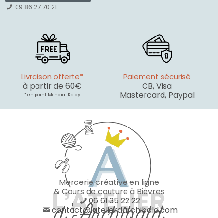
09 86 27 70 21
Livraison offerte*
Paiement sécurisé
à partir de 60€
CB, Visa
Mastercard, Paypal
* en point Mondial Relay
Mercerie créative en ligne
& Cours de couture à Bièvres
06 61 35 22 22
contact@latelierdarchibald.com