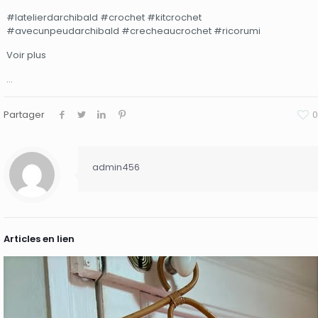
#latelierdarchibald
#crochet
#kitcrochet
#avecunpeudarchibald
#crecheaucrochet
#ricorumi
Voir plus
…
Partager
0
admin456
Articles en lien