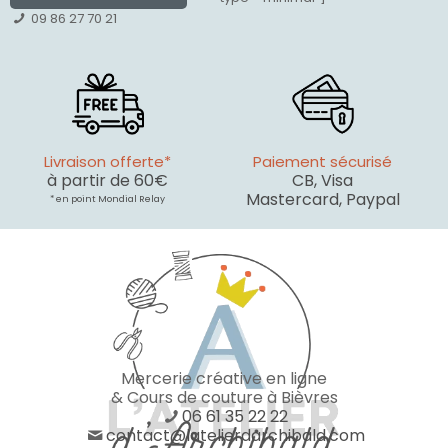
09 86 27 70 21
Livraison offerte*
Paiement sécurisé
à partir de 60€
CB, Visa
Mastercard, Paypal
* en point Mondial Relay
Mercerie créative en ligne
& Cours de couture à Bièvres
06 61 35 22 22
contact@latelierdarchibald.com