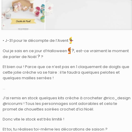
?
• J-31 pour le décompte de l’Avent
•
?
?
Oui je sais en ce jour d’Halloween
, est-ce vraiment le moment
?
de parler de Noël
?
Et bien oui ! Parce que ce n’est pas en 1 claquement de doigts que
cette jolie crèche va se faire : il te faudra quelques pelotes et
quelques mailles serrées !
…
J’ai remis en stock quelques kits crèche à crocheter @rico_design
@ricorumi ! Tous les personnages sont adorables et cela te
promet de chouettes soirées crochet d’ici Noël.
Donc vite le stock est très limité !
Et toi, tu réalises toi-même les décorations de saison ?