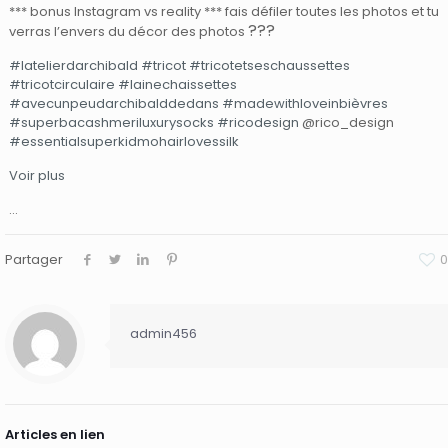
*** bonus Instagram vs reality *** fais défiler toutes les photos et tu
?
?
?
verras l’envers du décor des photos
#latelierdarchibald
#tricot
#tricotetseschaussettes
#tricotcirculaire
#lainechaissettes
#avecunpeudarchibalddedans
#madewithloveinbièvres
#superbacashmeriluxurysocks
#ricodesign
@rico_design
#essentialsuperkidmohairlovessilk
Voir plus
…
Partager
0
admin456
Articles en lien