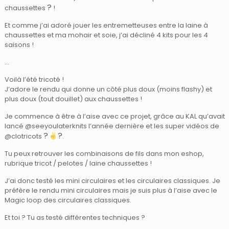
?
chaussettes
!
Et comme j’ai adoré jouer les entremetteuses entre la laine à
chaussettes et ma mohair et soie, j’ai décliné 4 kits pour les 4
saisons !
…
Voilà l’été tricoté !
J’adore le rendu qui donne un côté plus doux (moins flashy) et
plus doux (tout douillet) aux chaussettes !
Je commence à être à l’aise avec ce projet, grâce au KAL qu’avait
lancé @seeyoulaterknits l’année dernière et les super vidéos de
?
?
@clotricots
.
Tu peux retrouver les combinaisons de fils dans mon eshop,
rubrique tricot / pelotes / laine chaussettes !
J’ai donc testé les mini circulaires et les circulaires classiques. Je
préfère le rendu mini circulaires mais je suis plus à l’aise avec le
Magic loop des circulaires classiques.
Et toi ? Tu as testé différentes techniques ?