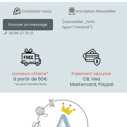
Contactez-nous
Inscription Newsletter
[newsletter_form
Envoyer un message
type="minimal"]
09 86 27 70 21
Livraison offerte*
Paiement sécurisé
à partir de 60€
CB, Visa
Mastercard, Paypal
* en point Mondial Relay