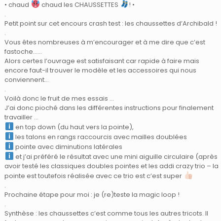
• chaud
chaud les CHAUSSETTES
! •
.
Petit point sur cet encours crash test : les chaussettes d’Archibald !
.
Vous êtes nombreuses à m’encourager et à me dire que c’est
fastoche…
…
Alors certes l’ouvrage est satisfaisant car rapide à faire mais
encore faut-il trouver le modèle et les accessoires qui nous
conviennent…
.
Voilà donc le fruit de mes essais …
J’ai donc pioché dans les différentes instructions pour finalement
travailler …
en top down (du haut vers la pointe),
les talons en rangs raccourcis avec mailles doublées
pointe avec diminutions latérales
et j’ai préféré le résultat avec une mini aiguille circulaire (après
avoir testé les classiques doubles pointes et les addi crazy trio – la
pointe est toutefois réalisée avec ce trio est c’est super
.
Prochaine étape pour moi : je (re)teste la magic loop !
.
Synthèse : les chaussettes c’est comme tous les autres tricots. Il