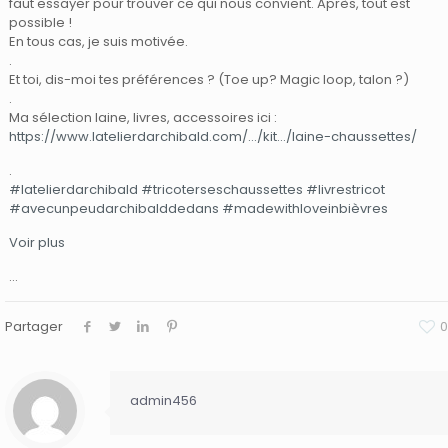
faut essayer pour trouver ce qui nous convient. Après, tout est
possible !
En tous cas, je suis motivée.
.
Et toi, dis-moi tes préférences ? (Toe up? Magic loop, talon ?)
.
Ma sélection laine, livres, accessoires ici :
https://www.latelierdarchibald.com/…/kit…/laine-chaussettes/
.
#latelierdarchibald
#tricoterseschaussettes
#livrestricot
#avecunpeudarchibalddedans
#madewithloveinbièvres
Voir plus
…
Partager
0
admin456