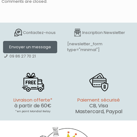
Comments are closed.
Contactez-nous
Inscription Newsletter
[newsletter_form
Envoyer un message
type="minimal"]
09 86 27 70 21
Livraison offerte*
Paiement sécurisé
à partir de 60€
CB, Visa
Mastercard, Paypal
* en point Mondial Relay