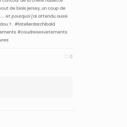
le contour de la chère nuisette
out de biais jersey, un coup de
 … et pourquoi j’ai attendu aussi
dou ? .
#latelierdarchibald
tements
#coudresesvetements
vres
0