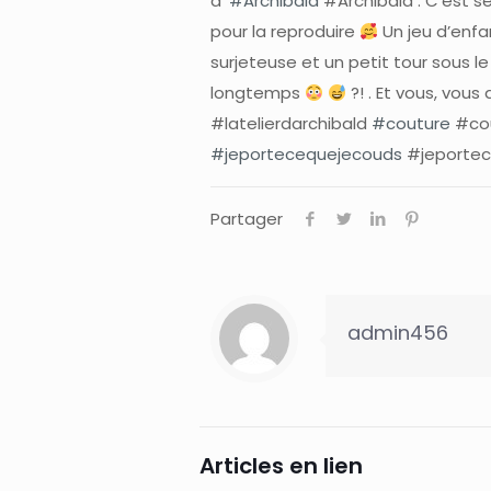
d’
#Archibald
#Archibald . C’est se
pour la reproduire
Un jeu d’enfa
surjeteuse et un petit tour sous le
longtemps
?! . Et vous, vo
#latelierdarchibald
#couture
#co
#jeportecequejecouds
#jeporte
Partager
admin456
Articles en lien