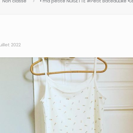
Non classé
• ma petite NUISETTE #Petit BateauLike •L
juillet 2022