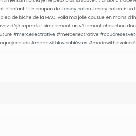
ntimental mais là je ne peux plus la sauver. J’ai donc tracé 
nt d’enfant ! Un coupon de
Jersey coton
Jersey coton + un b
 pied de biche de la MAC, voila ma jolie cousue en moins d’1h.
us avez déjà reproduit simplement un vêtement chouchou dou
uture
#merceriectrative
#merceriectrative
#coudresesve
cequejecouds
#madewithloveinbièvres
#madewithloveinbiè