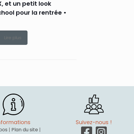
X, et un petit look
hool pour la rentrée •
Lire plus
nformations
Suivez-nous !
pos
|
Plan du site
|