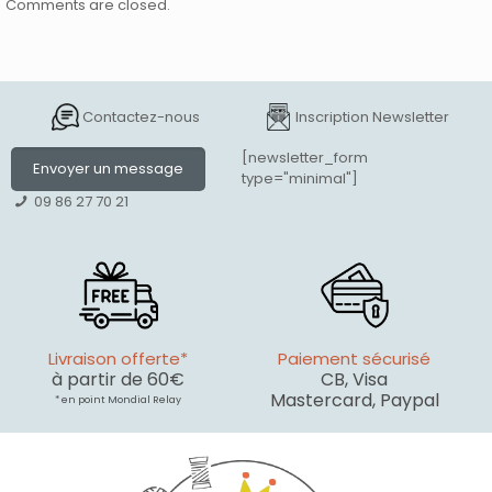
Comments are closed.
Contactez-nous
Inscription Newsletter
[newsletter_form
Envoyer un message
type="minimal"]
09 86 27 70 21
Livraison offerte*
Paiement sécurisé
à partir de 60€
CB, Visa
Mastercard, Paypal
* en point Mondial Relay