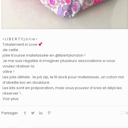
• L I B E R T Y j o l i e •
Totalement in Love
de cette
jolie trousse matelassée en @libertylondon !
Je me suis régalée à imaginer plusieurs associations si vous
voulez réaliser la
vôtre !
Les jolis détails : le joli zip, le fil doré pour matelasser, un coton nid
d’abeille bio en doublure.
Les kits sont en préparation, mais vous pouvez d’ores et déjà les
réserver !…
Voir plus
Partager
0