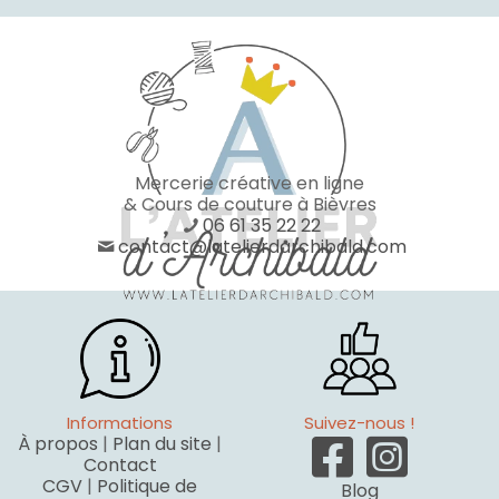
Mercerie créative en ligne
& Cours de couture à Bièvres
06 61 35 22 22
contact@latelierdarchibald.com
Informations
Suivez-nous !
À propos
|
Plan du site
|
Contact
CGV
|
Politique de
Blog