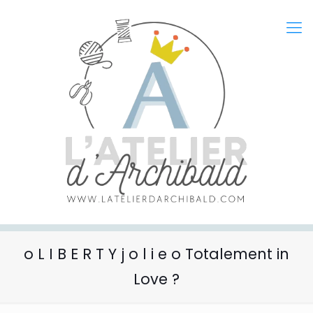
o L I B E R T Y j o l i e o Totalement in
Love ?