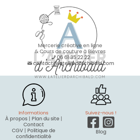
Mercerie créative en ligne
& Cours de couture à Bièvres
06 61 35 22 22
contact@latelierdarchibald.com
Informations
Suivez-nous !
À propos
|
Plan du site
|
Contact
CGV
|
Politique de
Blog
confidentialité