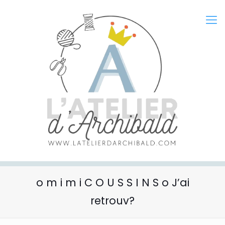
o m i m i C O U S S I N S o J’ai
retrouv?