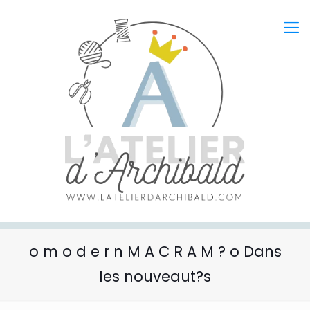
o m o d e r n M A C R A M ? o Dans
les nouveaut?s