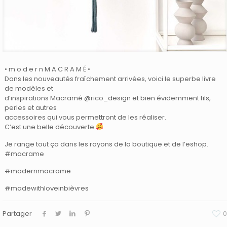
• m o d e r n M A C R A M É •
Dans les nouveautés fraîchement arrivées, voici le superbe livre
de modèles et
d’inspirations Macramé @rico_design et bien évidemment fils,
perles et autres
accessoires qui vous permettront de les réaliser.
C’est une belle découverte
Je range tout ça dans les rayons de la boutique et de l’eshop.
#macrame
#modernmacrame
#madewithloveinbièvres
Partager
0