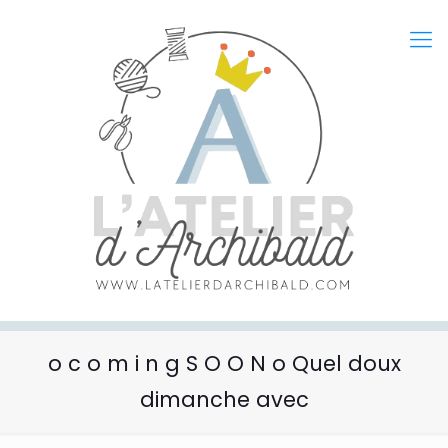
o c o m i n g S O O N o Quel doux
dimanche avec