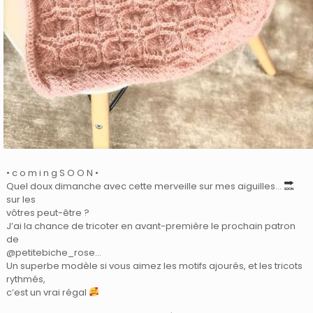
• c o m i n g S O O N •
Quel doux dimanche avec cette merveille sur mes aiguilles…
sur les
vôtres peut-être ?
J’ai la chance de tricoter en avant-première le prochain patron
de
@petitebiche_rose…
Un superbe modèle si vous aimez les motifs ajourés, et les tricots
rythmés,
c’est un vrai régal