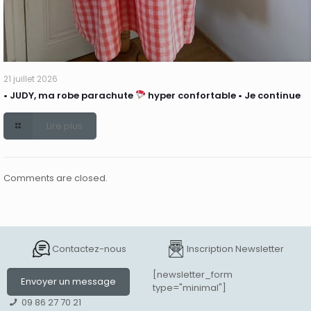
21 juillet 2026
• JUDY, ma robe parachute
hyper confortable • Je continue
Lire plus
Comments are closed.
Contactez-nous
Inscription Newsletter
[newsletter_form
Envoyer un message
type="minimal"]
09 86 27 70 21